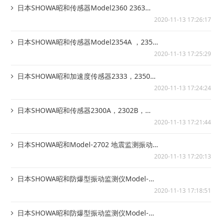
日本SHOWA昭和传感器Model2360 2363
2364 2366
2020-11-13 17:26:17
日本SHOWA昭和传感器Model2354A ，2355
，2356 ，2357...
2020-11-13 17:25:29
日本SHOWA昭和加速度传感器2333，2350，
2351A，2351AW，23...
2020-11-13 17:24:24
日本SHOWA昭和传感器2300A，2302B，
2302BW，2304A，231...
2020-11-13 17:21:44
日本SHOWA昭和Model-2702 地震监测振动检
测器
2020-11-13 17:20:13
日本SHOWA昭和防爆型振动监测仪Model-
2501 EX
2020-11-13 17:18:51
日本SHOWA昭和防爆型振动监测仪Model-