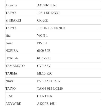
Anywire
A41SB-16U-2
TAIYO
10S-1 SD12N30
SHIBAKEI
CK-20B
TAIYO
10S-1R LA50N30-00
kitz
WGN-1
hozan
PP-131
HORIBA
6109-50B
HORIBA
6151-50B
YAMAMOTO
CVP-S3V
TAJIMA
ML10-KJC
hirose
FVP-720-T03-12
TAIYO
TAM4-015-LG120
LINE
CT1-3:10R
ANYWIRE
A422PB-16U