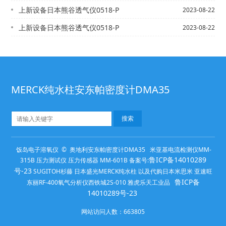
上新设备日本熊谷透气仪0518-P
2023-08-22
上新设备日本熊谷透气仪0518-P
2023-08-22
MERCK纯水柱安东帕密度计DMA35
饭岛电子溶氧仪 © 奥地利安东帕密度计DMA35 米亚基电流检测仪MM-
鲁ICP备14010289
315B 压力测试仪 压力传感器 MM-601B 备案号:
号-23
SUGITOH杉藤 日本盛光MERCK纯水柱 以及代购日本米思米 亚速旺
鲁ICP备
东丽RF-400氧气分析仪西铁城2S-010 雅虎乐天工业品
14010289号-23
网站访问人数：
663805