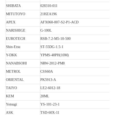
SHIBATA
028310-011
MITUTOYO
21HZA196
APEX
AFX060-007-S2-P1-ACD
NARISHIGE
G-100L
EUROTECH
RSB-7.2-M5-10-500
Shin-Etsu
ST-55DG-1.5-1
Y-DKK
YPMS-48PH(10M)
NANABSOHI
NRW-2012-PM8
METROL
CSS60A
ORIENTAL
PK5913-A
TAIYO
LE2-6012-18
KEM
20ML
Yotsugi
YS-101-23-1
ASK
TSD-60X-11