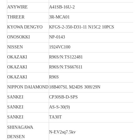
ANYWIRE
A41SB-16U-2
THREER
3R-MCA01
KYOWA DENGYO
KFGS-2-350-D31-11 N15C2 10PCS
ONOSOKKI
NP-0143
NISSEN
1924VC100
OKAZAKI
R96S/N:TS122481
OKAZAKI
R96S/N:TS667611
OKAZAKI
R96S
NIPPON DAIAMOND
18B407SL M24DS 30H/29N
SANKEI
CP30SB-D-SPS
SANKEI
AS-S-30(9)
SANKEI
TA30T
SHINAGAWA
N-EV2sq7.5kv
DENSEN