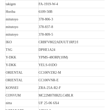
takigen
FA-1919-W-4
Horiba
6109-50B
mitutoyo
378-806-3
mitutoyo
378-837-8
mitutoyo
378-809-5
IKO
CRBFV8022ADUUT1RP2/I
TSG
DPHE1A24
Y-DKK
YPMS-48ORP(10M)
Y-DKK
YELS-01DO
ORIENTAL
CC100VZR2-M
ORIENTAL
CC100VNR-E
KONSEI
ZRA-25A-R2-F
CONVUM
MC22M07HRZLC4BLR
nitta
UF 25-06 6X4