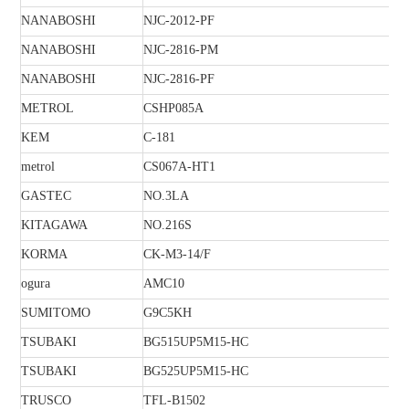
NANABOSHI
NJC-2012-PF
NANABOSHI
NJC-2816-PM
NANABOSHI
NJC-2816-PF
METROL
CSHP085A
KEM
C-181
metrol
CS067A-HT1
GASTEC
NO.3LA
KITAGAWA
NO.216S
KORMA
CK-M3-14/F
ogura
AMC10
SUMITOMO
G9C5KH
TSUBAKI
BG515UP5M15-HC
TSUBAKI
BG525UP5M15-HC
TRUSCO
TFL-B1502