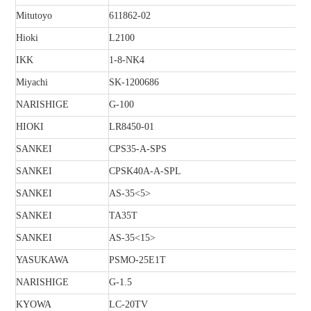
Mitutoyo
611862-02
Hioki
L2100
IKK
1-8-NK4
Miyachi
SK-1200686
NARISHIGE
G-100
HIOKI
LR8450-01
SANKEI
CPS35-A-SPS
SANKEI
CPSK40A-A-SPL
SANKEI
AS-35<5>
SANKEI
TA35T
SANKEI
AS-35<15>
YASUKAWA
PSMO-25E1T
NARISHIGE
G-1.5
KYOWA
LC-20TV