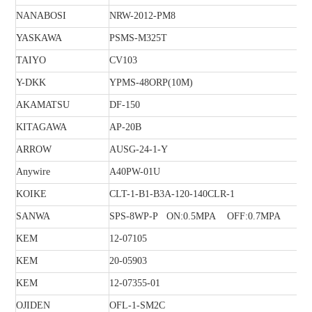
NANABOSI
NRW-2012-PM8
YASKAWA
PSMS-M325T
TAIYO
CV103
Y-DKK
YPMS-48ORP(10M)
AKAMATSU
DF-150
KITAGAWA
AP-20B
ARROW
AUSG-24-1-Y
Anywire
A40PW-01U
KOIKE
CLT-1-B1-B3A-120-140CLR-1
SANWA
SPS-8WP-P ON:0.5MPA OFF:0.7MPA
KEM
12-07105
KEM
20-05903
KEM
12-07355-01
OJIDEN
OFL-1-SM2C