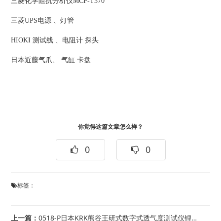
三菱化学阻抗分析仪MCP-T370
三菱UPS电源 、灯管
HIOKI 测试线 、电阻计 探头
日本近藤气爪、 气缸 卡盘
你觉得这篇文章怎么样？
0
0
标签：
上一篇：
0518-P日本KRK熊谷王研式数字式透气度测试仪锂电池隔膜试验机