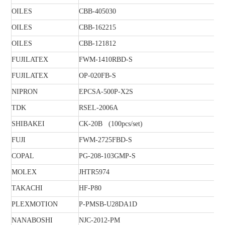
OILES
CBB-405030
OILES
CBB-162215
OILES
CBB-121812
FUJILATEX
FWM-1410RBD-S
FUJILATEX
OP-020FB-S
NIPRON
EPCSA-500P-X2S
TDK
RSEL-2006A
SHIBAKEI
CK-20B (100pcs/set)
FUJI
FWM-2725FBD-S
COPAL
PG-208-103GMP-S
MOLEX
JHTR5974
TAKACHI
HF-P80
PLEXMOTION
P-PMSB-U28DA1D
NANABOSHI
NJC-2012-PM