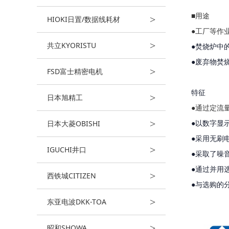
■用途
>
HIOKI日置/数据线耗材
●工厂等作
>
共立KYORISTU
●焚烧炉中
●废弃物焚
>
FSD富士精密电机
特征
>
日本旭精工
●通过定流
>
日本大菱OBISHI
●以数字显
●采用无刷
>
IGUCHI井口
●采取了噪
●通过并用
>
西铁城CITIZEN
●与选购的
>
东亚电波DKK-TOA
>
昭和SHOWA