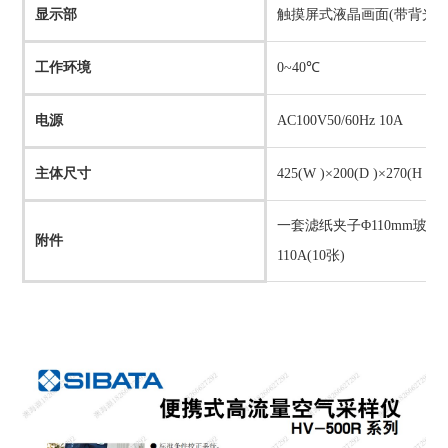
显示部
触摸屏式液晶画面(带背光)
工作环境
0~40℃
电源
AC100V50/60Hz 10A
主体尺寸
425(W )×200(D )×270(H ) 
一套滤纸夹子
Φ110mm玻
附件
110A(10张)