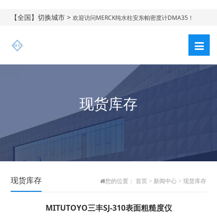
【全国】切换城市 >
欢迎访问MERCK纯水柱安东帕密度计DMA35！
现货库存
现货库存
您的位置：
首页
>
新闻中心
>
现货库存
MITUTOYO三丰SJ-310表面粗糙度仪