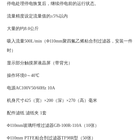
停电处理停电恢复后，继续停电前的运行状态。
流量精度设定流量值的±5%以内
大量的约8.0公斤
吸入流量500L/min（Φ110mm聚四氟乙烯粘合剂过滤器，安装一件
时）
显示部分触摸屏液晶屏（带背光）
操作环境0～40℃
电源AC100V50/60Hz 10A
机身尺寸425（宽）×200（深）×270（高）毫米
配件滤纸 滤纸夹 1套
Φ110mm玻璃纤维过滤器GB-100R-110A（10张）
Φ110mm PTFE粘合剂过滤器TF98R型（50张）